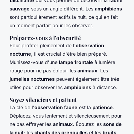
fascinante
qui vous permet de découvrir la
faune
sauvage
sous un angle différent. Les
amphibiens
sont particulièrement actifs la nuit, ce qui en fait
un moment parfait pour les observer.
Préparez-vous à l'obscurité
Pour profiter pleinement de l'
observation
nocturne
, il est crucial d'être bien préparé.
Munissez-vous d'une
lampe frontale
à lumière
rouge pour ne pas éblouir les
animaux
. Les
jumelles nocturnes
peuvent également être très
utiles pour observer les
amphibiens
à distance.
Soyez silencieux et patient
La clé de l'
observation faune
est la
patience
.
Déplacez-vous lentement et silencieusement pour
ne pas effrayer les
animaux
. Écoutez les
sons de
la nuit
; les
chants des grenouilles
et les
bruits