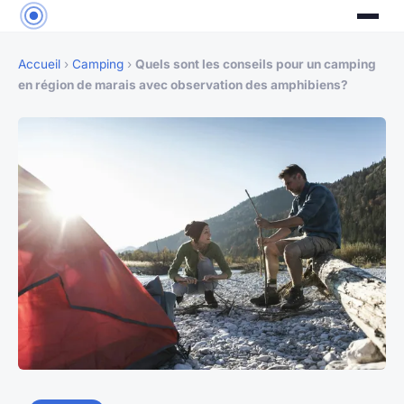
Accueil
›
Camping
›
Quels sont les conseils pour un camping
en région de marais avec observation des amphibiens?