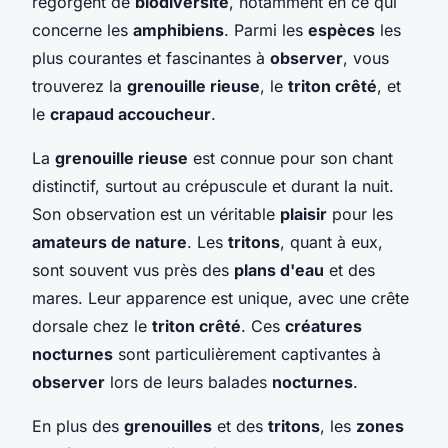
regorgent de
biodiversité
, notamment en ce qui
concerne les
amphibiens
. Parmi les
espèces
les
plus courantes et fascinantes à
observer
, vous
trouverez la
grenouille rieuse
, le
triton crêté
, et
le
crapaud accoucheur
.
La
grenouille rieuse
est connue pour son chant
distinctif, surtout au crépuscule et durant la nuit.
Son observation est un véritable
plaisir
pour les
amateurs de nature
. Les
tritons
, quant à eux,
sont souvent vus près des
plans d'eau
et des
mares. Leur apparence est unique, avec une crête
dorsale chez le
triton crêté
. Ces
créatures
nocturnes
sont particulièrement captivantes à
observer
lors de leurs balades
nocturnes
.
En plus des
grenouilles
et des
tritons
, les
zones