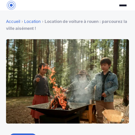
Accueil
›
Location
›
Location de voiture à rouen : parcourez la
ville aisément !